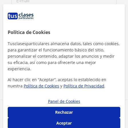
Política de Cookies
Tusclasesparticulares almacena datos, tales como cookies,
para garantizar el funcionamiento básico del sitio,
personalizar el contenido, adaptar los anuncios y medir
su eficacia, así como para ofrecerte una mejor
Al hacer clic, aceptas nuestro
aviso legal
y de
privacidad
experiencia.
Al hacer clic en “Aceptar”, aceptas lo establecido en
Contactar ahora
nuestra
Política de Cookies
y
Política de Privacidad
.
Panel de Cookies
Comparte a este profesor
Rechazar
Aceptar