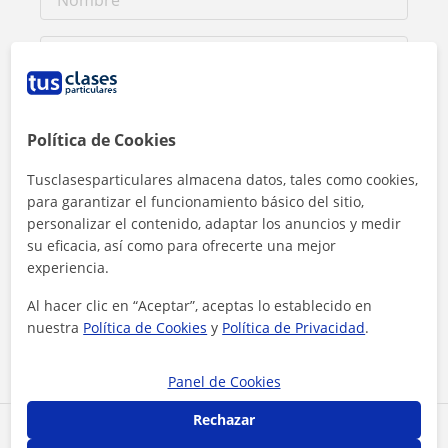
Política de Cookies
Tusclasesparticulares almacena datos, tales como cookies,
para garantizar el funcionamiento básico del sitio,
personalizar el contenido, adaptar los anuncios y medir
su eficacia, así como para ofrecerte una mejor
experiencia.
Al hacer clic, aceptas nuestro
aviso legal
y de
privacidad
Al hacer clic en “Aceptar”, aceptas lo establecido en
nuestra
Política de Cookies
y
Política de Privacidad
.
Contactar ahora
Panel de Cookies
Rechazar
Comparte a este profesor