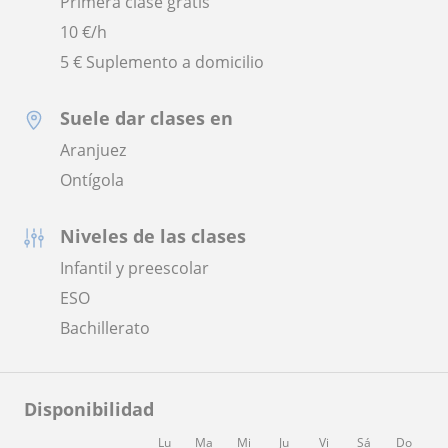
Primera clase gratis
10
€/h
5 € Suplemento a domicilio
Suele dar clases en
Aranjuez
Ontígola
Niveles de las clases
Infantil y preescolar
ESO
Bachillerato
Disponibilidad
Lu
Ma
Mi
Ju
Vi
Sá
Do