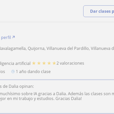
Dar clases 
 perfil
avalagamella, Quijorna, Villanueva del Pardillo, Villanueva 
★
★
★
★
★
2 valoraciones
igencia artificial
dos
1 año dando clase
 de Dalia opinan:
uchísimo sobre IA gracias a Dalia. Además las clases son
r en mi trabajo y estudios. Gracias Dalia!