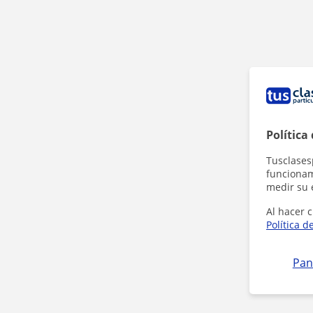
Política
Tusclases
funcionami
medir su 
Al hacer c
Política d
Pan