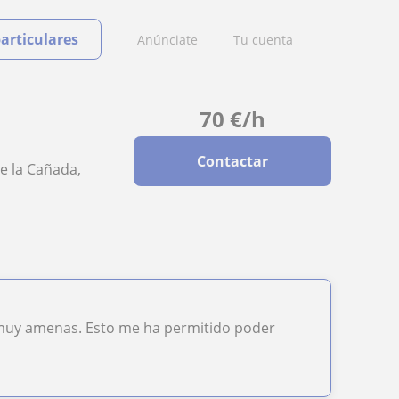
particulares
Anúnciate
Tu cuenta
70
€
/h
Contactar
de la Cañada,
 muy amenas. Esto me ha permitido poder