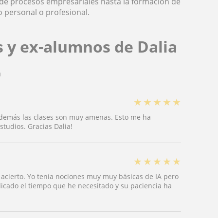
 de procesos empresariales hasta la formación de
o personal o profesional.
 y ex-alumnos de Dalia
a
★
★
★
★
★
Además las clases son muy amenas. Esto me ha
tudios. Gracias Dalia!
★
★
★
★
★
acierto. Yo tenía nociones muy muy básicas de IA pero
cado el tiempo que he necesitado y su paciencia ha