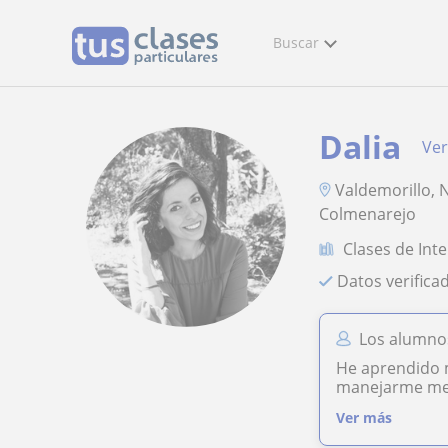
Buscar
Dalia
Ver
Valdemorillo, N
Colmenarejo
Clases de Intel
Datos verifica
Los alumnos
He aprendido m
manejarme mejo
Ver más