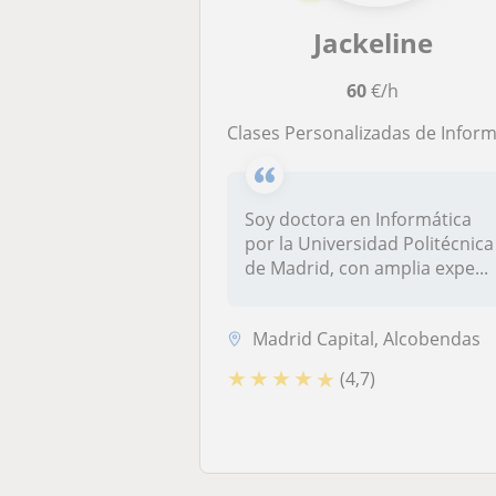
Jackeline
60
€/h
Clases Personalizadas de Informática e Inteligencia Artificial – Todos los Niveles y Edade
Soy doctora en Informática
por la Universidad Politécnica
de Madrid, con amplia expe...
Madrid Capital, Alcobendas
★
★
★
★
★
(4,7)