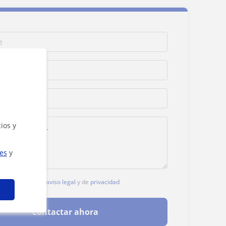
ios y
ies
y
, aceptas nuestro
aviso legal
y de
privacidad
Contactar ahora