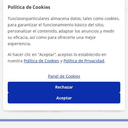
Política de Cookies
Tusclasesparticulares almacena datos, tales como cookies,
Zona de Esther
para garantizar el funcionamiento básico del sitio,
personalizar el contenido, adaptar los anuncios y medir
Localidades a las que se desplaza para dar clase
su eficacia, así como para ofrecerte una mejor
experiencia.
Galapagar
Colmenarejo
Al hacer clic en “Aceptar”, aceptas lo establecido en
nuestra
Política de Cookies
y
Política de Privacidad
.
+
−
Panel de Cookies
Rechazar
Aceptar
5 km
3 mi
Leaflet
| ©
OpenStreetMap
contributors