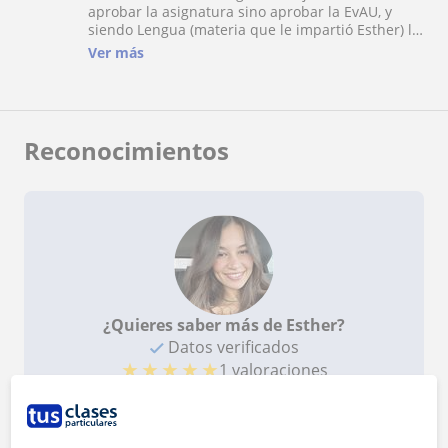
aprobar la asignatura sino aprobar la EvAU, y
siendo Lengua (materia que le impartió Esther) la
asignatura en la que mejor nota sacó. Excelente
Ver más
profesora!!!
Reconocimientos
¿Quieres saber más de Esther?
Datos verificados
★
★
★
★
★
1 valoraciones
Ver perfil