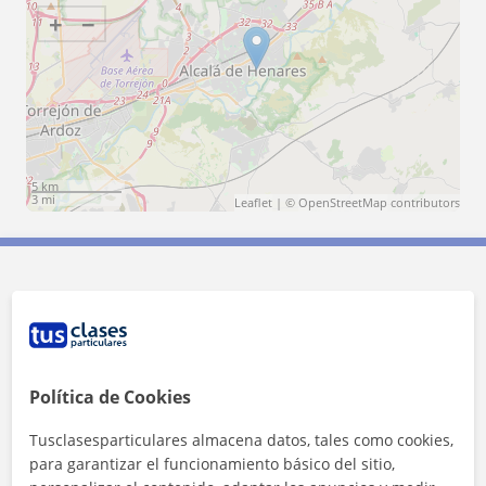
+
−
5 km
3 mi
Leaflet
| ©
OpenStreetMap
contributors
Contacta con Laura
Tarifa
15
€/h
Política de Cookies
1ª clase gratis
Tusclasesparticulares almacena datos, tales como cookies,
para garantizar el funcionamiento básico del sitio,