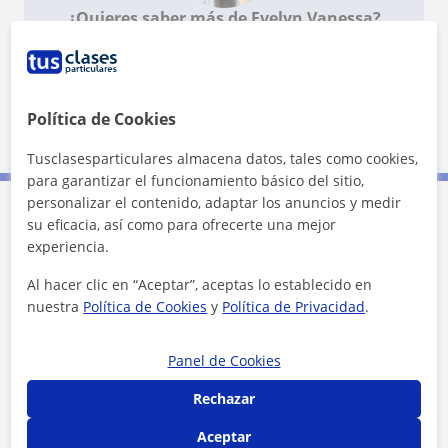
¿Quieres saber más de Evelyn Vanessa?
Datos verificados
★
★
★
★
★
2 valoraciones
Ver perfil
Política de Cookies
Tusclasesparticulares almacena datos, tales como cookies,
para garantizar el funcionamiento básico del sitio,
personalizar el contenido, adaptar los anuncios y medir
su eficacia, así como para ofrecerte una mejor
Contacta con Evelyn Vanessa
experiencia.
Al hacer clic en “Aceptar”, aceptas lo establecido en
Tarifa
12
€/h
nuestra
Política de Cookies
y
Política de Privacidad
.
1ª clase gratis
Panel de Cookies
Rechazar
Aceptar