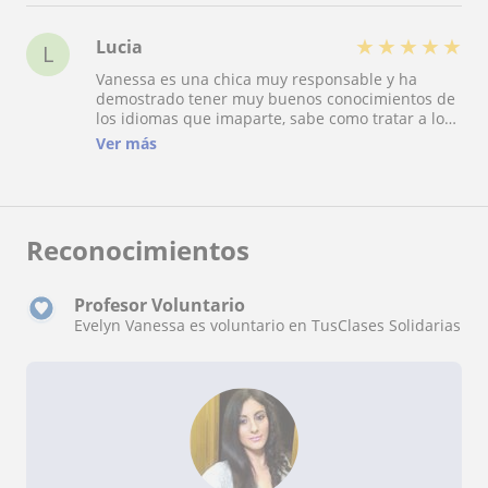
★
★
★
★
★
Lucia
L
Vanessa es una chica muy responsable y ha
demostrado tener muy buenos conocimientos de
los idiomas que imaparte, sabe como tratar a los
alumnos en función de sus necesidades y
Ver más
además es muy paciente. Gracias por ayudarme a
superar mi exámen de ERASMUS en Italiano :)
ahora vivo en Bolonia y hablo muy bien gracias
Vanessa
Reconocimientos
Profesor Voluntario
Evelyn Vanessa es voluntario en TusClases Solidarias