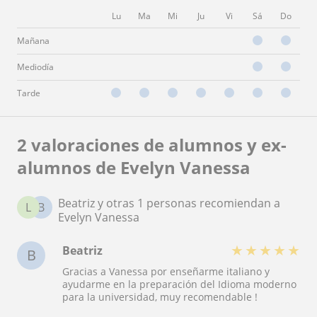
Lu
Ma
Mi
Ju
Vi
Sá
Do
Mañana
Mediodía
Tarde
2 valoraciones de alumnos y ex-
alumnos de Evelyn Vanessa
Beatriz y otras 1 personas recomiendan a
L
B
Evelyn Vanessa
★
★
★
★
★
Beatriz
B
Gracias a Vanessa por enseñarme italiano y
ayudarme en la preparación del Idioma moderno
para la universidad, muy recomendable !