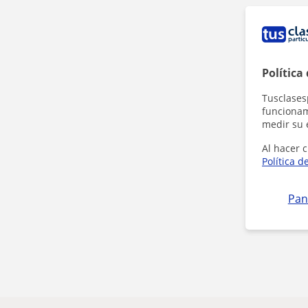
Política
Tusclases
funcionami
medir su 
Al hacer c
Política d
Pan