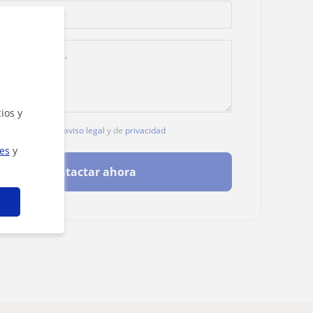
ios y
, aceptas nuestro
aviso legal
y de
privacidad
ies
y
Contactar ahora