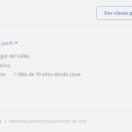
Dar clases 
 perfil
gat del Vallès
recho
dos
más de 10 años dando clase
advocada professora particular de dret
s