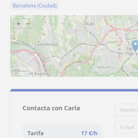
Barcelona (Ciudad)
+
−
2 km
1 mi
Contacta con Carla
Tarifa
17
€/h