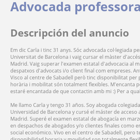
Advocada professora 
Descripción del anuncio
Em dic Carla i tinc 31 anys. Sóc advocada col·legiada pe
Universitat de Barcelona i vaig cursar el màster d'accé
Madrid. Vaig superar l'examen estatal d'advocacia al m
despatxos d'advocats i/o client final com empreses. Ant
Visco al centre de Sabadell però tinc disponibilitat pe
horària i mobilitat són totalment flexibles. M'encanta
estaré encantada de que contactin amb mi :) Per a quals
Me llamo Carla y tengo 31 años. Soy abogada colegiada
Universidad de Barcelona y cursé el máster de acceso 
Madrid. Superé el examen estatal de abogacía en marz
en despachos de abogados y/o clientes finales como em
social económico. Vivo en el centro de Sabadell, pero 
disponibilidad horaria y movilidad son totalmente flex