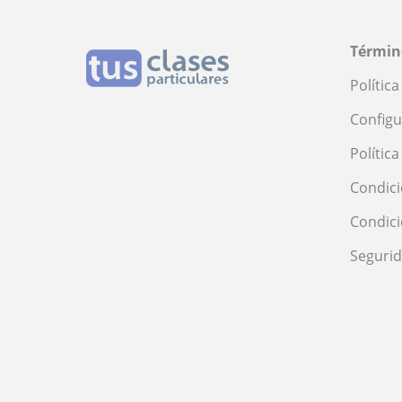
Términ
Polític
Configu
Polític
Condici
Condic
Seguri