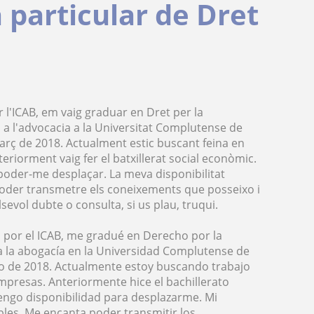
particular de Dret
r l'ICAB, em vaig graduar en Dret per la
s a l'advocacia a la Universitat Complutense de
arç de 2018. Actualment estic buscant feina en
eriorment vaig fer el batxillerat social econòmic.
r poder-me desplaçar. La meva disponibilitat
 poder transmetre els coneixements que posseixo i
evol dubte o consulta, si us plau, truqui.
 por el ICAB, me gradué en Derecho por la
a la abogacía en la Universidad Complutense de
o de 2018. Actualmente estoy buscando trabajo
presas. Anteriormente hice el bachillerato
tengo disponibilidad para desplazarme. Mi
ibles. Me encanta poder transmitir los