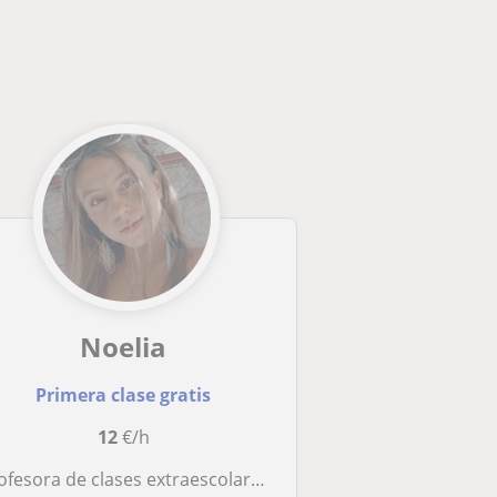
Noelia
Primera clase gratis
12
€/h
ora de clases extraescolares tanto para primaria y secundaria.Actualmente estudiando derecho pero hice ciencias con bilingüe francés