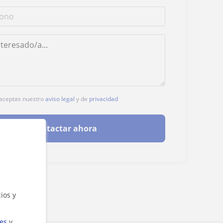
, aceptas nuestro
aviso legal
y de
privacidad
Contactar ahora
ios y
ies
y