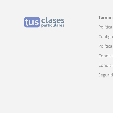
Términ
Polític
Configu
Polític
Condici
Condic
Seguri