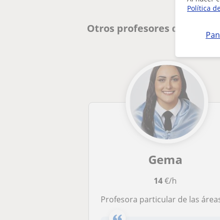
Política d
Otros profesores de Repas
Pan
Gema
14
€/h
Profesora particular de las áreas troncales y básicas (menos francés) para Educación Primaria y ES