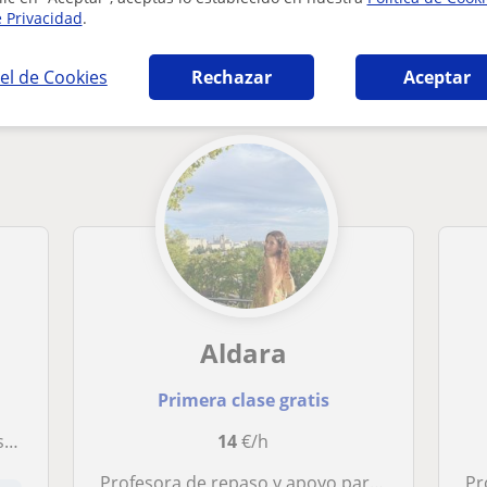
e Privacidad
.
o General en Madrid que pueden interesarte
el de Cookies
Rechazar
Aceptar
Aldara
Primera clase gratis
O.
14
€/h
Profesora de repaso y apoyo para todas las edades, con formación pedagógica
Profe