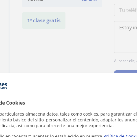
1ª clase gratis
Al hacer clic
 de Cookies
¿Hay algún error en este perfil?
Cuéntanos
particulares almacena datos, tales como cookies, para garantizar el
ento básico del sitio, personalizar el contenido, adaptar los anunc
eficacia, así como para ofrecerte una mejor experiencia.
lic en “Aceptar”, aceptas lo establecido en nuestra
Política de Cook