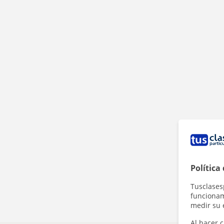
Política
Tusclases
funcionami
medir su 
Al hacer c