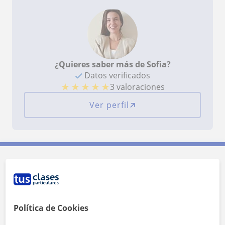
¿Quieres saber más de Sofia?
Datos verificados
★
★
★
★
★
3 valoraciones
Ver perfil
Contacta con Sofia
Tarifa
17
€/h
Política de Cookies
1ª clase gratis