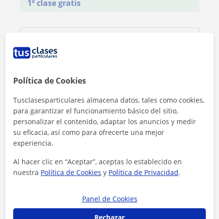
1ª clase gratis
Política de Cookies
Tusclasesparticulares almacena datos, tales como cookies,
para garantizar el funcionamiento básico del sitio,
personalizar el contenido, adaptar los anuncios y medir
su eficacia, así como para ofrecerte una mejor
experiencia.
Al hacer clic en “Aceptar”, aceptas lo establecido en
nuestra
Política de Cookies
y
Política de Privacidad
.
Al hacer clic, aceptas nuestro
aviso legal
y de
privacidad
Panel de Cookies
Contactar ahora
Rechazar