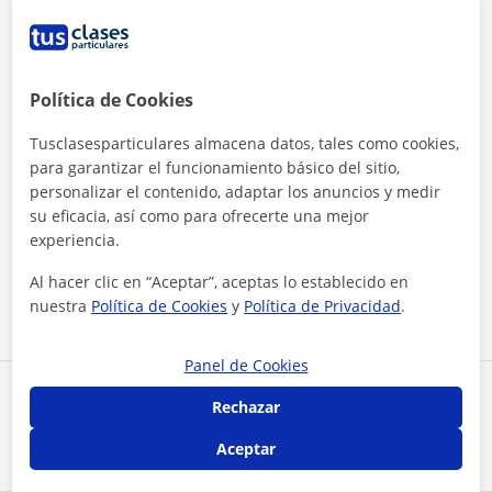
Política de Cookies
Tusclasesparticulares almacena datos, tales como cookies,
para garantizar el funcionamiento básico del sitio,
personalizar el contenido, adaptar los anuncios y medir
su eficacia, así como para ofrecerte una mejor
Al hacer clic, aceptas nuestro
aviso legal
y de
privacidad
experiencia.
Al hacer clic en “Aceptar”, aceptas lo establecido en
Contactar ahora
nuestra
Política de Cookies
y
Política de Privacidad
.
Panel de Cookies
Comparte a este profesor
Rechazar
Aceptar