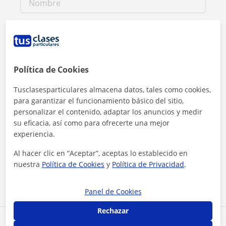
Política de Cookies
Tusclasesparticulares almacena datos, tales como cookies,
para garantizar el funcionamiento básico del sitio,
personalizar el contenido, adaptar los anuncios y medir
su eficacia, así como para ofrecerte una mejor
experiencia.
Al hacer clic, aceptas nuestro
aviso legal
y de
privacidad
Al hacer clic en “Aceptar”, aceptas lo establecido en
nuestra
Política de Cookies
y
Política de Privacidad
.
Contactar ahora
Panel de Cookies
Rechazar
Comparte a este profesor