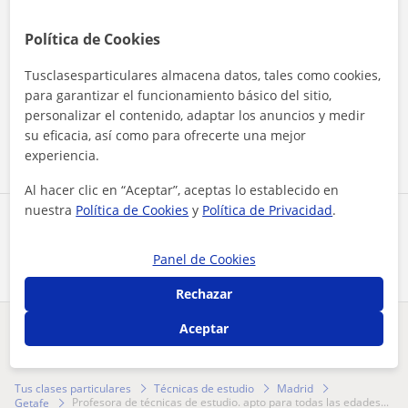
Política de Cookies
Tusclasesparticulares almacena datos, tales como cookies,
Al hacer clic, aceptas nuestro
aviso legal
y de
privacidad
para garantizar el funcionamiento básico del sitio,
personalizar el contenido, adaptar los anuncios y medir
Contactar ahora
su eficacia, así como para ofrecerte una mejor
experiencia.
Al hacer clic en “Aceptar”, aceptas lo establecido en
nuestra
Política de Cookies
y
Política de Privacidad
.
Comparte a este profesor
Panel de Cookies
Rechazar
Aceptar
¿Hay algún error en este perfil?
Cuéntanos
Tus clases particulares
Técnicas de estudio
Madrid
profesora de técnicas de estudio. apto para todas las edades...
Getafe