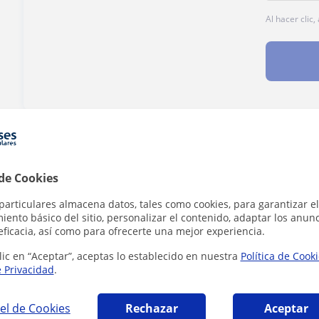
Al hacer clic
¿Hay algún error en este perfil?
Cuéntanos
 de Cookies
particulares almacena datos, tales como cookies, para garantizar el
ento básico del sitio, personalizar el contenido, adaptar los anunc
eficacia, así como para ofrecerte una mejor experiencia.
 Castellana y Literatura en Madrid que pued
lic en “Aceptar”, aceptas lo establecido en nuestra
Política de Cook
e Privacidad
.
el de Cookies
Rechazar
Aceptar