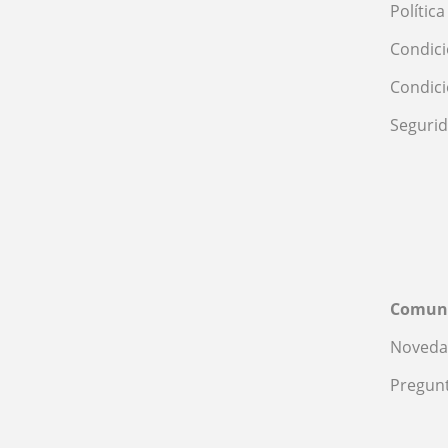
Polític
Condici
Condic
Seguri
Comun
Noveda
Pregunt