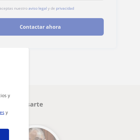
, aceptas nuestro
aviso legal
y de
privacidad
Contactar ahora
ios y
en interesarte
ies
y