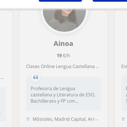
Ainoa
19
€/h
Clases Online Lengua Castellana y Literatura para Primaria, Secundaria y EvAU
Estud
s
Profesora de Lengua
castellana y Literatura de ESO,
Bachillerato y FP con
experienci...
Móstoles, Madrid Capital, Arroyomolinos (Madrid)