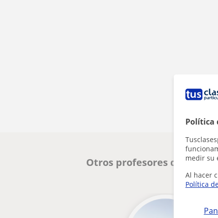
Política
Tusclases
funcionami
medir su 
Otros profesores de Lengua
Al hacer c
Política d
Pan