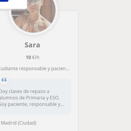
Sara
10
€/h
iante responsable y paciente. Doy clases a niños de primaria, explico claro, ayudo con deberes y refuerzo escolar
Doy clases de repaso a
alumnos de Primaria y ESO.
Soy paciente, responsable y
explic...
Madrid (Ciudad)