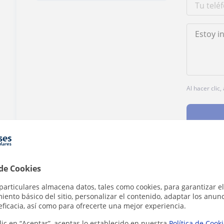
Al hacer clic
 de Cookies
¿Hay algún error en este perfil?
Cuéntanos
particulares almacena datos, tales como cookies, para garantizar el
ento básico del sitio, personalizar el contenido, adaptar los anunc
eficacia, así como para ofrecerte una mejor experiencia.
lic en “Aceptar”, aceptas lo establecido en nuestra
Política de Cook