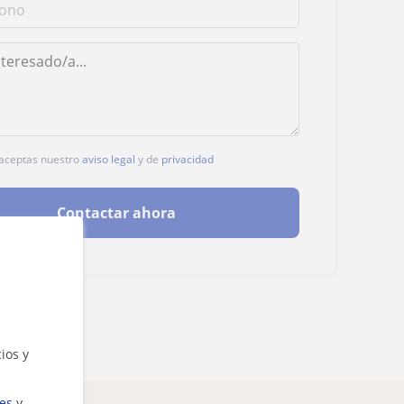
, aceptas nuestro
aviso legal
y de
privacidad
Contactar ahora
ios y
ies
y