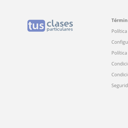
Términ
Polític
Configu
Polític
Condici
Condic
Seguri