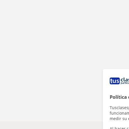
Política
Tusclases
funcionami
medir su 
Al hacer c