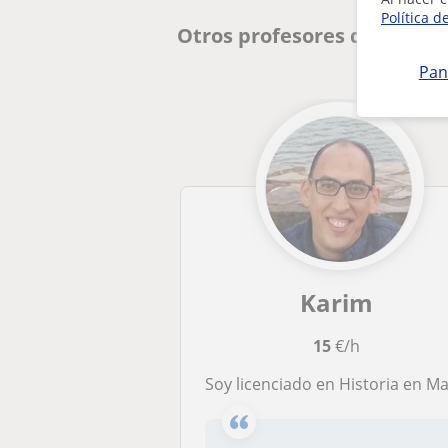
Política d
Otros profesores de Árabe
Pan
Karim
15
€/h
Soy licenciado en Historia en Marruecos, y el árabe es mi lengua materna, la cual dominó a la perfección. Mis métodos de enseña