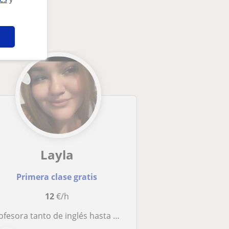
Layla
Primera clase gratis
12
€/h
fesora tanto de inglés hasta un nivel B2 como de árabe ( darija ) a un nivel B2