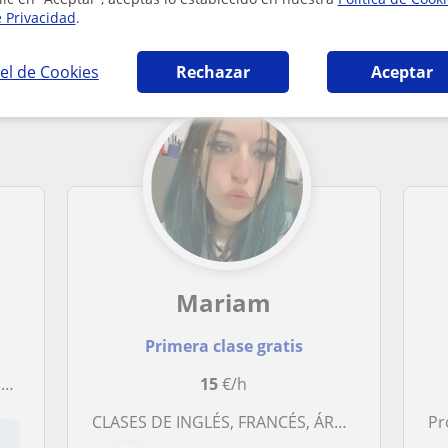
e Privacidad
.
 en Getafe que pueden interesarte
el de Cookies
Rechazar
Aceptar
Mariam
Primera clase gratis
n
15
€/h
CLASES DE INGLÉS, FRANCÉS, ÁRABE Y ESPAÑOL PARA EXTRANJEROS
Pro