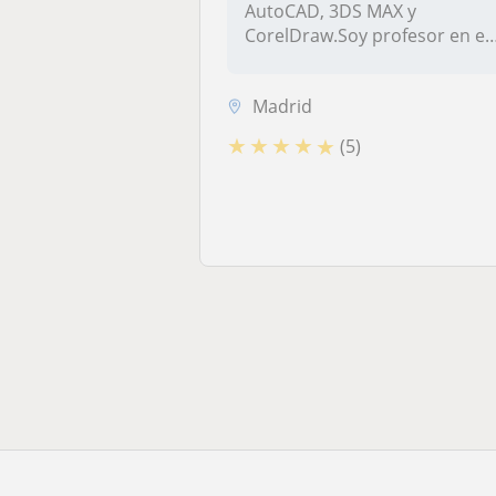
AutoCAD, 3DS MAX y
CorelDraw.Soy profesor en el
sector de la i...
Madrid
★
★
★
★
★
(5)