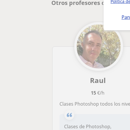
Política d
Otros profesores de Diseño
Pan
Raul
15
€/h
Clases Photoshop todos los nivele
Clases de Photoshop,