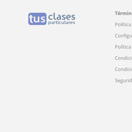
Términ
Polític
Configu
Polític
Condici
Condic
Seguri