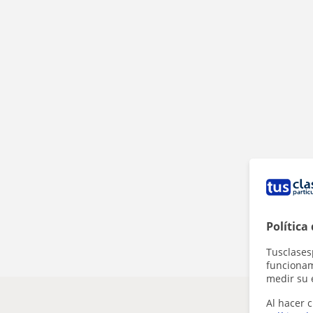
Política
Tusclases
funcionami
medir su 
Al hacer c