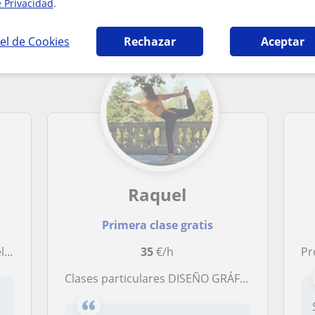
e Privacidad
.
 Gráfico en Madrid que pueden interesarte
el de Cookies
Rechazar
Aceptar
Raquel
Primera clase gratis
s
35
€/h
Profe
Clases particulares DISEÑO GRÁFICO