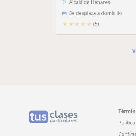
Alcalá de Henares
Se desplaza a domicilio
★
★
★
★
★
(5)
V
Términ
Polític
Configu