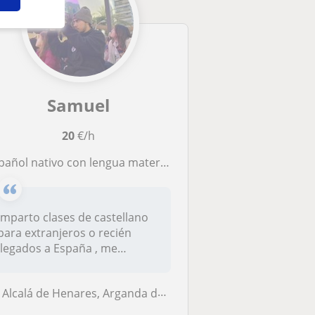
Samuel
20
€/h
ñol nativo con lengua materna en castellano para enseñar a extranjeros o recien llegados a españa
Imparto clases de castellano
para extranjeros o recién
llegados a España , me
encant...
Alcalá de Henares, Arganda del Rey, Madrid (Ciudad), San Fernando de H...