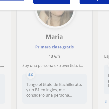
Maria
Primera clase gratis
13
€/h
Espa
o
Soy una persona extrovertida, implicada en sus tareas, podria enseñar español a niños o personas adultas
Tengo el titulo de Bachillerato,
y un B1 en Ingles, me
considero una persona
ambicio...