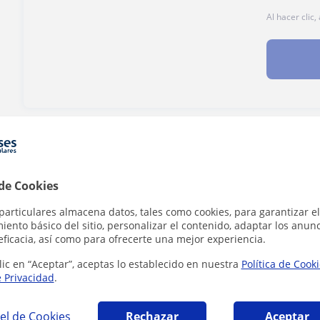
Al hacer clic
¿Hay algún error en este perfil?
Cuéntanos
 de Cookies
particulares almacena datos, tales como cookies, para garantizar el
ento básico del sitio, personalizar el contenido, adaptar los anunc
lano en Alcalá de Henares que pueden intere
eficacia, así como para ofrecerte una mejor experiencia.
lic en “Aceptar”, aceptas lo establecido en nuestra
Política de Cook
e Privacidad
.
el de Cookies
Rechazar
Aceptar