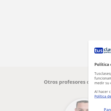
Política
Tusclases
funcionami
Otros profesores de Castel
medir su 
Al hacer c
Política d
Pan