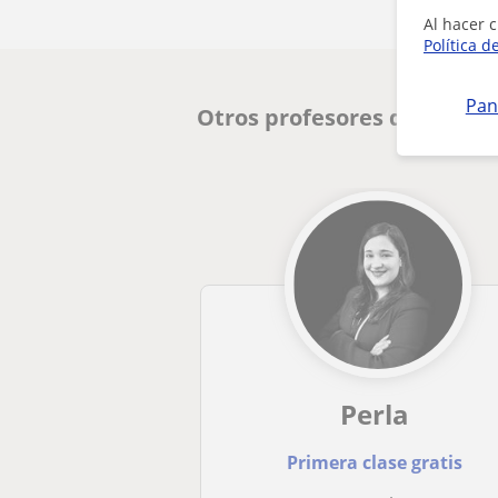
Al hacer c
Política d
Pan
Otros profesores de Lengu
Perla
Primera clase gratis