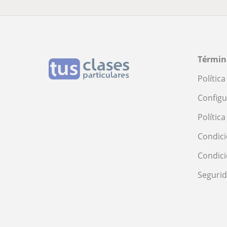
Términ
Polític
Configu
Polític
Condici
Condic
Seguri