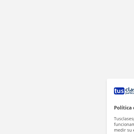
Política
Tusclases
funcionami
medir su 