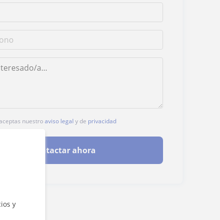
, aceptas nuestro
aviso legal
y de
privacidad
Contactar ahora
ios y