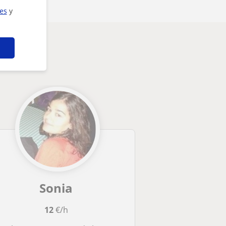
ies
y
e
Sonia
12
€/h