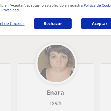
lic en “Aceptar”, aceptas lo establecido en nuestra
Política de Cook
e Privacidad
.
el de Cookies
Rechazar
Aceptar
a de signos en Madrid que pueden interesart
Enara
15
€/h