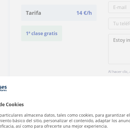
Tarifa
14
€/h
1ª clase gratis
Al hacer clic
 de Cookies
particulares almacena datos, tales como cookies, para garantizar el
¿Hay algún error en este perfil?
Cuéntanos
ento básico del sitio, personalizar el contenido, adaptar los anunc
eficacia, así como para ofrecerte una mejor experiencia.