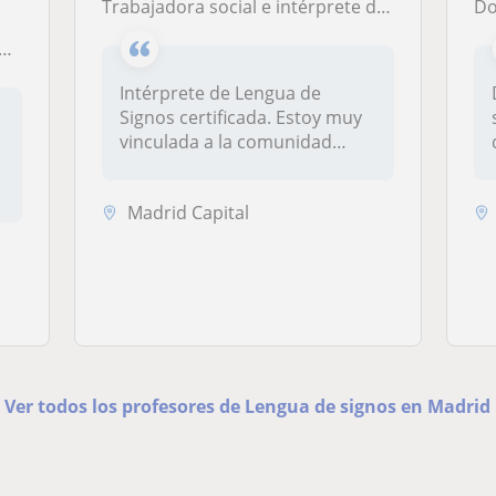
Trabajadora social e intérprete de Lengua de Signos. Mi vida está muy vinculada a la comunidad sorda ya que mis padres son sordos y soy nativa de LSE
Do
Intérprete de Lengua de
D
Signos certificada. Estoy muy
vinculada a la comunidad
sorda...
Madrid Capital
Ver todos los profesores de Lengua de signos en Madrid