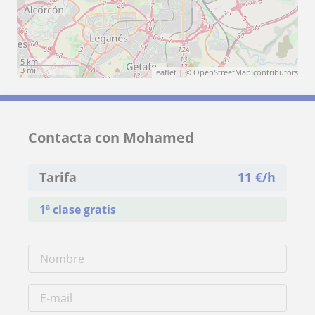
5 km
3 mi
Leaflet
| ©
OpenStreetMap
contributors
Contacta con Mohamed
Tarifa
11
€/h
1ª clase gratis