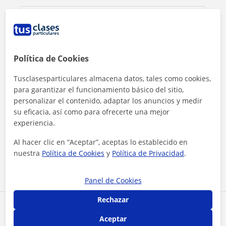
Política de Cookies
Tusclasesparticulares almacena datos, tales como cookies,
para garantizar el funcionamiento básico del sitio,
personalizar el contenido, adaptar los anuncios y medir
su eficacia, así como para ofrecerte una mejor
experiencia.
Al hacer clic, aceptas nuestro
aviso legal
y de
privacidad
Al hacer clic en “Aceptar”, aceptas lo establecido en
nuestra
Política de Cookies
y
Política de Privacidad
.
Contactar ahora
Panel de Cookies
Rechazar
Comparte a este profesor
Aceptar