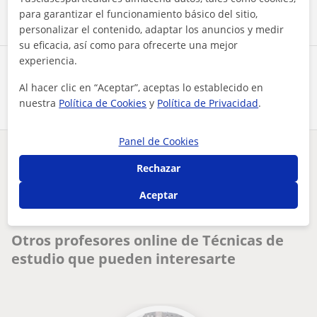
para garantizar el funcionamiento básico del sitio,
personalizar el contenido, adaptar los anuncios y medir
su eficacia, así como para ofrecerte una mejor
experiencia.
Comparte a este profesor
Al hacer clic en “Aceptar”, aceptas lo establecido en
nuestra
Política de Cookies
y
Política de Privacidad
.
Panel de Cookies
¿Hay algún error en este perfil?
Cuéntanos
Rechazar
Aceptar
Tus clases particulares
On-line
Técnicas de estudio
psicólogo general con maestría en psicología del deporte y a...
Otros profesores online de Técnicas de
estudio que pueden interesarte