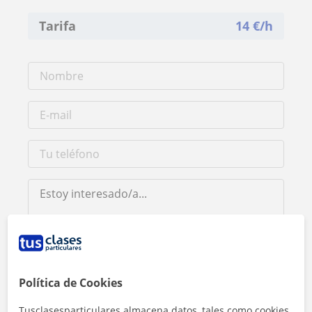
Tarifa
14
€/h
Al hacer clic, aceptas nuestro
aviso legal
y de
privacidad
Política de Cookies
Contactar ahora
Tusclasesparticulares almacena datos, tales como cookies,