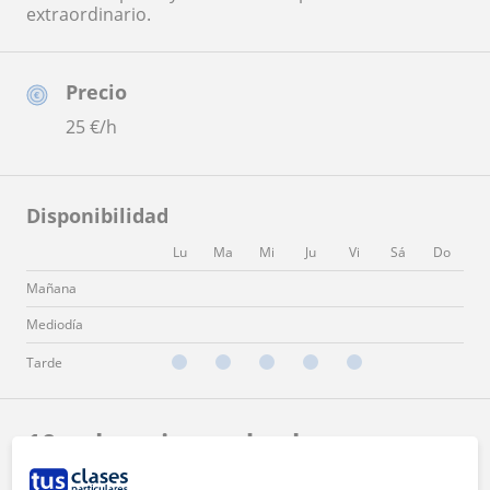
extraordinario.
Precio
25
€/h
Disponibilidad
Lu
Ma
Mi
Ju
Vi
Sá
Do
Mañana
Mediodía
Tarde
10 valoraciones de alumnos y ex-
alumnos de Gabinete VIDEX