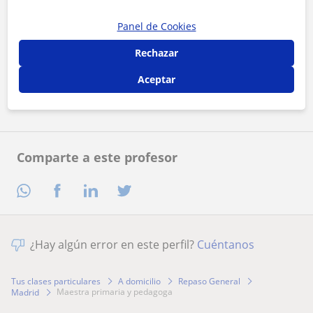
Panel de Cookies
Al hacer clic, aceptas nuestro
aviso legal
y de
privacidad
Rechazar
Aceptar
Contactar ahora
Comparte a este profesor
¿Hay algún error en este perfil?
Cuéntanos
Tus clases particulares
A domicilio
Repaso General
maestra primaria y pedagoga
Madrid