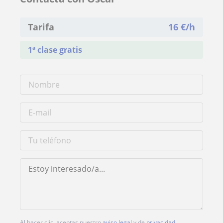
Tarifa
16
€/h
1ª clase gratis
Al hacer clic, aceptas nuestro
aviso legal
y de
privacidad