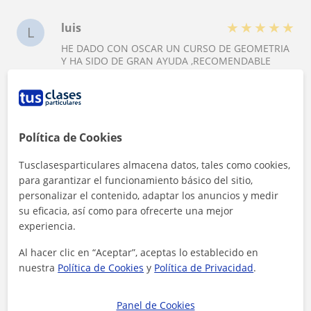
★
★
★
★
★
luis
L
HE DADO CON OSCAR UN CURSO DE GEOMETRIA
Y HA SIDO DE GRAN AYUDA ,RECOMENDABLE
★
★
★
★
★
JUNITA
J
EXPLICA LOS PASOS DETENIDOS DE LOS
Política de Cookies
EJERCICIOS Y SE TOMA EL TIEMPO DE PREPARAR
CADA CLASE GRACIAS OSCAR
Tusclasesparticulares almacena datos, tales como cookies,
para garantizar el funcionamiento básico del sitio,
personalizar el contenido, adaptar los anuncios y medir
★
★
★
★
★
agata
A
su eficacia, así como para ofrecerte una mejor
experiencia.
Gracias Oscar porque siempre has tenido la
mejor actitud en las clases y la paciencia para
explicarme paso por paso
Al hacer clic en “Aceptar”, aceptas lo establecido en
nuestra
Política de Cookies
y
Política de Privacidad
.
Ver todas las valoraciones
Panel de Cookies