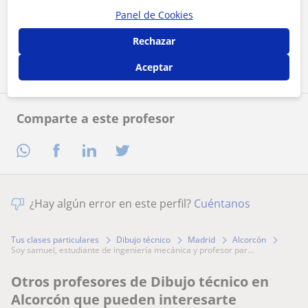
Al hacer clic, aceptas nuestro
aviso legal
y de
privacidad
Panel de Cookies
Rechazar
Contactar ahora
Aceptar
Comparte a este profesor
¿Hay algún error en este perfil?
Cuéntanos
Tus clases particulares
Dibujo técnico
Madrid
Alcorcón
soy samuel, estudiante de ingeniería mecánica y profesor par...
Otros profesores de Dibujo técnico en
Alcorcón que pueden interesarte