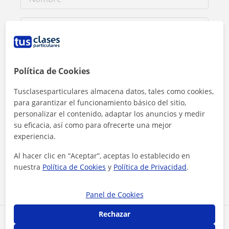
Política de Cookies
Tusclasesparticulares almacena datos, tales como cookies,
para garantizar el funcionamiento básico del sitio,
personalizar el contenido, adaptar los anuncios y medir
su eficacia, así como para ofrecerte una mejor
experiencia.
Al hacer clic, aceptas nuestro
aviso legal
y de
privacidad
Al hacer clic en “Aceptar”, aceptas lo establecido en
nuestra
Política de Cookies
y
Política de Privacidad
.
Contactar ahora
Panel de Cookies
Rechazar
Comparte a este profesor