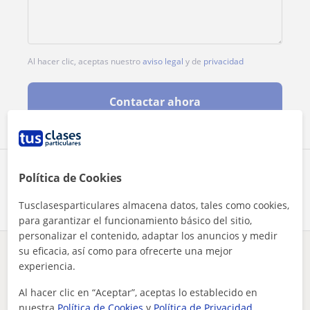
Al hacer clic, aceptas nuestro
aviso legal
y de
privacidad
Contactar ahora
Comparte a este profesor
Política de Cookies
Tusclasesparticulares almacena datos, tales como cookies,
para garantizar el funcionamiento básico del sitio,
personalizar el contenido, adaptar los anuncios y medir
su eficacia, así como para ofrecerte una mejor
¿Hay algún error en este perfil?
Cuéntanos
experiencia.
Al hacer clic en “Aceptar”, aceptas lo establecido en
Tus clases particulares
Audición y Lenguaje
Madrid
Algete
nuestra
Política de Cookies
y
Política de Privacidad
.
sou maestro de audicion y lenguaje y me apasionan los niños ...