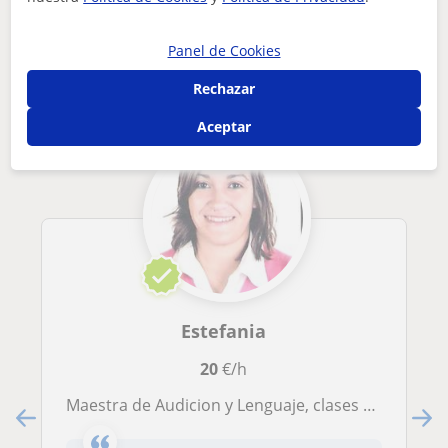
Otros profesores de Audición y Lenguaje
Panel de Cookies
en Algete que pueden interesarte
Rechazar
Aceptar
Estefania
20
€/h
Maestra de Audicion y Lenguaje, clases para alumnos con dislexia,discalculia,TDAH,TDA,Retraso del lenguaje,otras necesidades