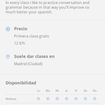
In every class I like to practice conversation and
grammar because in that way you'll improve so
much better your spanish.
Precio
Primera clase gratis
12
€/h
Suele dar clases en
Madrid (Ciudad)
Disponibilidad
Lu
Ma
Mi
Ju
Vi
Sá
Do
Mañana