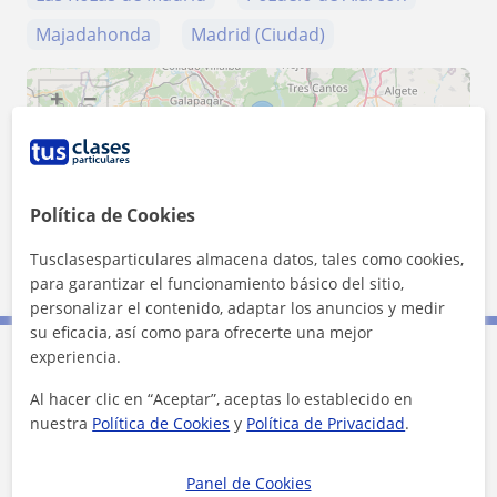
Majadahonda
Madrid (Ciudad)
+
−
Política de Cookies
Tusclasesparticulares almacena datos, tales como cookies,
20 km
10 mi
Leaflet
| ©
OpenStreetMap
contributors
para garantizar el funcionamiento básico del sitio,
personalizar el contenido, adaptar los anuncios y medir
su eficacia, así como para ofrecerte una mejor
experiencia.
Contacta con Andrea
Al hacer clic en “Aceptar”, aceptas lo establecido en
nuestra
Política de Cookies
y
Política de Privacidad
.
Tarifa
10
€/h
Panel de Cookies