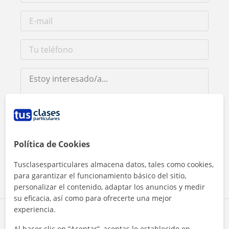
Al hacer clic, aceptas nuestro
aviso legal
y de
privacidad
Política de Cookies
Contactar ahora
Tusclasesparticulares almacena datos, tales como cookies,
para garantizar el funcionamiento básico del sitio,
personalizar el contenido, adaptar los anuncios y medir
su eficacia, así como para ofrecerte una mejor
experiencia.
Comparte a este profesor
Al hacer clic en “Aceptar”, aceptas lo establecido en