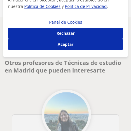
nuestra
Política de Cookies
y
Política de Privacidad
.
Panel de Cookies
¿Hay algún error en este perfil?
Cuéntanos
Rechazar
Aceptar
Tus clases particulares
Técnicas de estudio
Madrid
técn. administrativo exper. en informática. formando a alumn...
Otros profesores de Técnicas de estudio
en Madrid que pueden interesarte