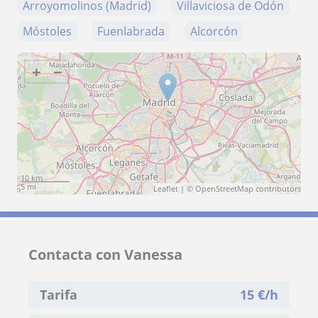
Arroyomolinos (Madrid)
Villaviciosa de Odón
Móstoles
Fuenlabrada
Alcorcón
+
−
10 km
5 mi
Leaflet
| ©
OpenStreetMap
contributors
Contacta con Vanessa
Tarifa
15
€/h