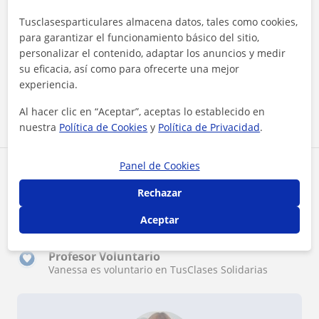
buenos resultados este año y que en
Tusclasesparticulares almacena datos, tales como cookies,
adelante será capaz de organizarse muy
para garantizar el funcionamiento básico del sitio,
bien en sus estudios optimizando sus
tiempos de estudio y sus resultados. UN
personalizar el contenido, adaptar los anuncios y medir
abrazo
su eficacia, así como para ofrecerte una mejor
experiencia.
Al hacer clic en “Aceptar”, aceptas lo establecido en
Ver todas las valoraciones
nuestra
Política de Cookies
y
Política de Privacidad
.
Panel de Cookies
Reconocimientos
Rechazar
Profesor verificado
Aceptar
Vanessa tiene el Perfil Verificado
Profesor Voluntario
Vanessa es voluntario en TusClases Solidarias