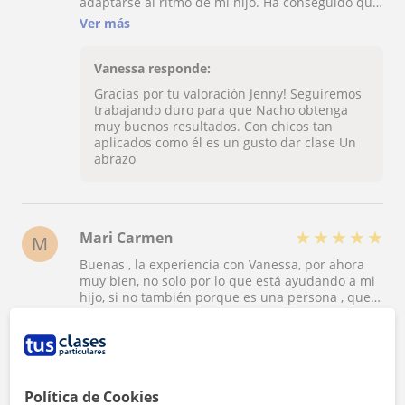
adaptarse al ritmo de mi hijo. Ha conseguido que
entienda mejor matemáticas y física y química, y
Ver más
sobre todo que vaya más seguro y confiado. Se
nota que le importa que el alumno aprenda y no
solo que haga los deberes. La recomendamos
Vanessa responde:
totalmente.”
Gracias por tu valoración Jenny! Seguiremos
trabajando duro para que Nacho obtenga
muy buenos resultados. Con chicos tan
aplicados como él es un gusto dar clase Un
abrazo
★
★
★
★
★
Mari Carmen
M
Buenas , la experiencia con Vanessa, por ahora
muy bien, no solo por lo que está ayudando a mi
hijo, si no también porque es una persona , que
se implica mucho es las dificultades que pueda
Ver más
tener mi hijo. Estamos muy contentos.
Vanessa responde:
Gracias por tu valoración Mari Carmen! Estoy
Política de Cookies
segura de que Carlos va a obtener muy