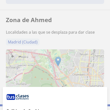
Zona de Ahmed
Localidades a las que se desplaza para dar clase
Madrid (Ciudad)
+
−
2 km
1 mi
Leaflet
| ©
OpenStreetMap
contributors