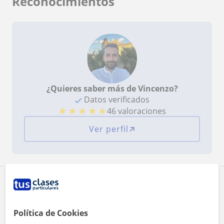
Reconocimientos
¿Quieres saber más de Vincenzo?
Datos verificados
★
★
★
★
★
46 valoraciones
Ver perfil
Zona de Vincenzo
Localidades a las que se desplaza para dar clase
Política de Cookies