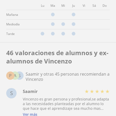
Lu
Ma
Mi
Ju
Vi
Sá
Do
Mañana
Mediodía
Tarde
46 valoraciones de alumnos y ex-
alumnos de Vincenzo
Saamir y otras 45 personas recomiendan a
P
A
S
Vincenzo
★
★
★
★
★
Saamir
S
Vincenzo es gran persona y profesional,se adapta
a las necesidades planteadas por el alumno lo
que hace que el aprendizaje sea mucho mas
fluido y rapido. El precio es bastante competitivo
Ver más