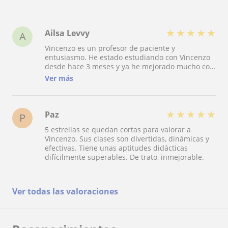
por eso le doy las 5 estrellas,cuando acabas las
clases sientes que estas invirtiendo bien tu
dinero y tu tiempo
★
★
★
★
★
Ailsa Levvy
A
Vincenzo es un profesor de paciente y
entusiasmo. He estado estudiando con Vincenzo
desde hace 3 meses y ya he mejorado mucho con
su ayuda! En las clases me siento muy cómoda y
Ver más
sin miedo, que puedo preguntar a el cualquier
cosa. Le recomiendo a cualquiera que quiera
aprender un idioma, totalmente nuevo o para
progresar mas!
★
★
★
★
★
Paz
P
5 estrellas se quedan cortas para valorar a
Vincenzo. Sus clases son divertidas, dinámicas y
efectivas. Tiene unas aptitudes didácticas
difícilmente superables. De trato, inmejorable.
Ver todas las valoraciones