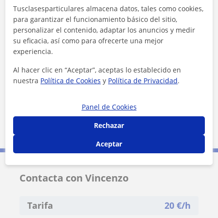
Fuenlabrada
San Sebastián de los Reyes
Tusclasesparticulares almacena datos, tales como cookies,
para garantizar el funcionamiento básico del sitio,
Móstoles
Madrid (Ciudad)
Alcorcón
personalizar el contenido, adaptar los anuncios y medir
su eficacia, así como para ofrecerte una mejor
+
−
experiencia.
Al hacer clic en “Aceptar”, aceptas lo establecido en
nuestra
Política de Cookies
y
Política de Privacidad
.
Panel de Cookies
Rechazar
20 km
10 mi
Leaflet
| ©
OpenStreetMap
contributors
Aceptar
Contacta con Vincenzo
Tarifa
20
€/h