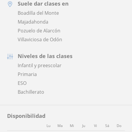
Suele dar clases en
Boadilla del Monte
Majadahonda
Pozuelo de Alarcón
Villaviciosa de Odón
Niveles de las clases
Infantil y preescolar
Primaria
ESO
Bachillerato
Disponibilidad
Lu
Ma
Mi
Ju
Vi
Sá
Do