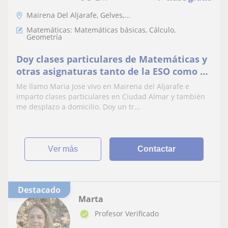
Mairena Del Aljarafe, Gelves,...
Matemáticas: Matemáticas básicas, Cálculo,
Geometría
Doy clases particulares de Matemáticas y
otras asignaturas tanto de la ESO como de
Primaria.Trato personalizado y
Me llamo Maria Jose vivo en Mairena del Aljarafe e
seguimiento del alumno.Buen ambiente
imparto clases particulares en Ciudad Almar y también
me desplazo a domicilio. Doy un tr...
ver más
Contactar
Destacado
Marta
Profesor Verificado