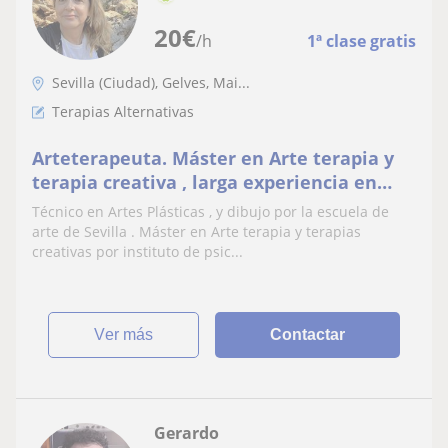
20
€
/h
1ª clase gratis
Sevilla (Ciudad), Gelves, Mai...
Terapias Alternativas
Arteterapeuta. Máster en Arte terapia y
terapia creativa , larga experiencia en
talleres ocupacionales. Motivacion y
Técnico en Artes Plásticas , y dibujo por la escuela de
autoestima
arte de Sevilla . Máster en Arte terapia y terapias
creativas por instituto de psic...
ver más
Contactar
Gerardo