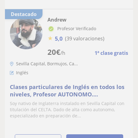
Destacado
Andrew
Profesor Verificado
★
5,0
(39 valoraciones)
20
€
/h
1ª clase gratis
Sevilla Capital, Bormujos, Ca...
Inglés
Clases particulares de Inglés en todos los
niveles, Profesor AUTONOMO.
Especializado en preparación de
Soy nativo de Inglaterra instalado en Sevilla Capital con
exámenes e Inglés de negocios [In
titulación del CELTA. Dado de alta como autonomo,
company]
especializado en preparación de...