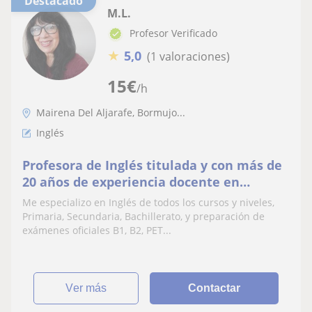
Destacado
M.L.
Profesor Verificado
★
5,0
(1 valoraciones)
15
€
/h
Mairena Del Aljarafe, Bormujo...
Inglés
Profesora de Inglés titulada y con más de
20 años de experiencia docente en
Inglaterra y España. Precios económicos
Me especializo en Inglés de todos los cursos y niveles,
Primaria, Secundaria, Bachillerato, y preparación de
exámenes oficiales B1, B2, PET...
ver más
Contactar