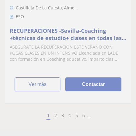
Castilleja De La Cuesta, Alme...
ESO
RECUPERACIONES -Sevilla-Coaching
+técnicas de estudio+ clases en todas las
materias de apoyo escolar
ASEGURATE LA RECUPERACION ESTE VERANO CON
POCAS CLASES EN UN INTENSIVO!Licenciada en LADE
con formación en Coaching educativo, imparto clas...
ver más
Contactar
1
2
3
4
5
6
...