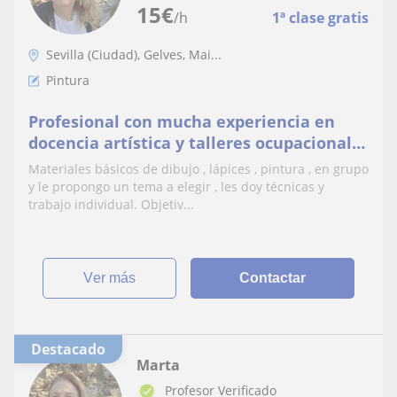
15
€
/h
1ª clase gratis
Sevilla (Ciudad), Gelves, Mai...
Pintura
Profesional con mucha experiencia en
docencia artística y talleres ocupacional
de arte a niños y adultos . Entusiasta con
Materiales básicos de dibujo , lápices , pintura , en grupo
empatía.
y le propongo un tema a elegir , les doy técnicas y
trabajo individual. Objetiv...
ver más
Contactar
Destacado
Marta
Profesor Verificado