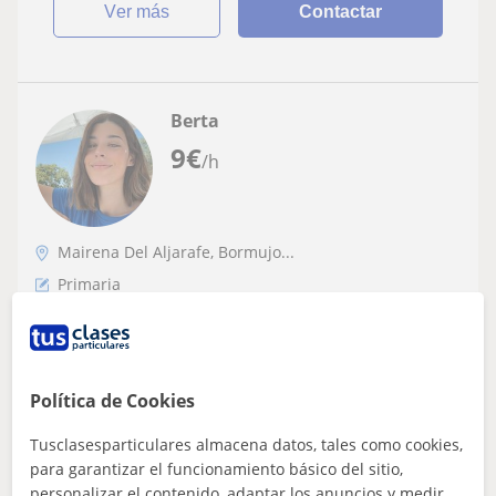
ver más
Contactar
Berta
9
€
/h
Mairena Del Aljarafe, Bormujo...
Primaria
Repaso primaria todas asignaturas
maestras educación especial primaria
Soy una maestra muy dinámica, con la concepción del
Política de Cookies
aprendizaje como un proceso divertido, dinámico,
práctico y funcional. No solo me ayudo...
Tusclasesparticulares almacena datos, tales como cookies,
para garantizar el funcionamiento básico del sitio,
personalizar el contenido, adaptar los anuncios y medir