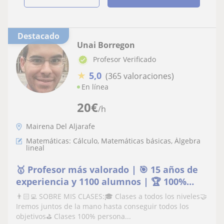
Destacado
Unai Borregon
Profesor Verificado
★
5,0
(365 valoraciones)
En línea
20
€
/h
Mairena Del Aljarafe
Matemáticas: Cálculo, Matemáticas básicas, Álgebra
lineal
🥇 Profesor más valorado | 🎯 15 años de
experiencia y 1100 alumnos | 🏆 100%
aprobados
👨🏻‍💻 SOBRE MIS CLASES:🎓 Clases a todos los niveles🤝
Iremos juntos de la mano hasta conseguir todos los
objetivos⛳️ Clases 100% persona...