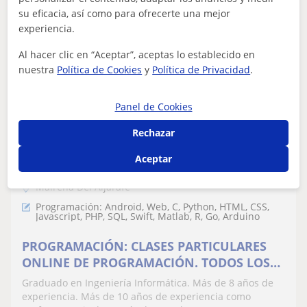
su eficacia, así como para ofrecerte una mejor
ver más
Contactar
experiencia.
Al hacer clic en “Aceptar”, aceptas lo establecido en
nuestra
Política de Cookies
y
Política de Privacidad
.
Destacado
MENTOOR - Clases online
Panel de Cookies
Profesor Verificado
★
5,0
(60 valoraciones)
Rechazar
15
€
Aceptar
/h
Mairena Del Aljarafe
Programación: Android, Web, C, Python, HTML, CSS,
Javascript, PHP, SQL, Swift, Matlab, R, Go, Arduino
PROGRAMACIÓN: CLASES PARTICULARES
ONLINE DE PROGRAMACIÓN. TODOS LOS
LENGUAJES
Graduado en Ingeniería Informática. Más de 8 años de
experiencia. Más de 10 años de experiencia como