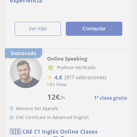
experiencia
ver más
Contactar
Destacado
Online Speaking
Profesor Verificado
★
4,8
(917 valoraciones)
En línea
12
€
/h
1ª clase gratis
Mairena Del Aljarafe
CAE Certificate in Advanced English
🇬🇧 CAE C1 Inglés Online Clases