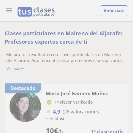
Anúnciate
Clases particulares en Mairena del Aljarafe:
Profesores expertos cerca de ti
Mejora tus resultados con clases particulares en Mairena
del Aljarafe: Aqui encontrarás a profesores especializados
listos para ayudarte.
Ver más
Destacado
Maria José Gamero Muñoz
Profesor Verificado
★
4,9
(26 valoraciones)
En línea
10
€
/h
1ª clase gratis