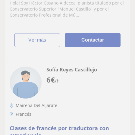
Presencial y Online
Hola! Soy Héctor Cosano Aldecoa, pianista titulado por el
Conservatorio Superior "Manuel Castillo" y por el
Conservatorio Profesional de Mú...
ver más
Contactar
Sofía Reyes Castillejo
6
€
/h
Mairena Del Aljarafe
Francés
Clases de francés por traductora con