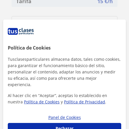
Tarifa
15
€/h
Política de Cookies
Tusclasesparticulares almacena datos, tales como cookies,
para garantizar el funcionamiento básico del sitio,
personalizar el contenido, adaptar los anuncios y medir
su eficacia, así como para ofrecerte una mejor
experiencia.
Al hacer clic en “Aceptar”, aceptas lo establecido en
Al hacer clic, aceptas nuestro
aviso legal
y de
privacidad
nuestra
Política de Cookies
y
Política de Privacidad
.
Panel de Cookies
Contactar ahora
Rechazar