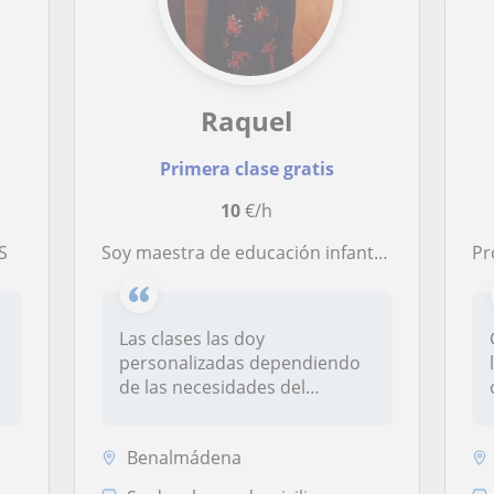
Raquel
Primera clase gratis
10
€/h
S
Soy maestra de educación infantil, especializada en edades de 0 a 6 años, podría dar clase a cualquiera de estas edades.
Pr
Las clases las doy
personalizadas dependiendo
de las necesidades del
alumno/a, tambi...
Benalmádena