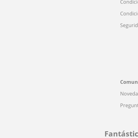
Condici
Condic
Seguri
Comun
Noveda
Pregunt
Fantásti