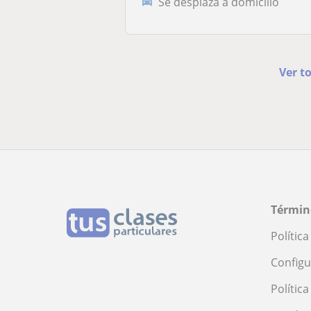
Se desplaza a domicilio
Ver t
Términ
Polític
Configu
Polític