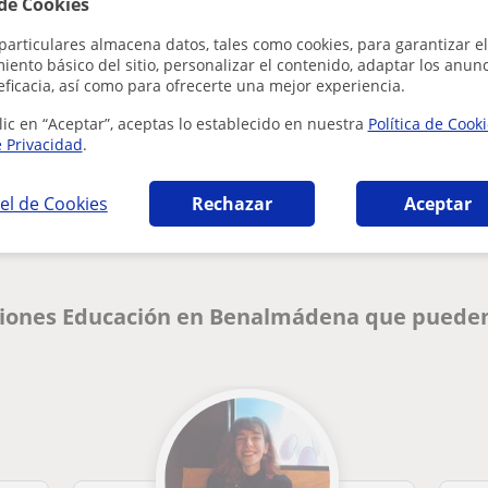
 de Cookies
particulares almacena datos, tales como cookies, para garantizar el
ento básico del sitio, personalizar el contenido, adaptar los anunc
eficacia, así como para ofrecerte una mejor experiencia.
lic en “Aceptar”, aceptas lo establecido en nuestra
Política de Cook
e Privacidad
.
¿Hay algún error en este perfil?
Cuéntanos
el de Cookies
Rechazar
Aceptar
ciones Educación en Benalmádena que pueden