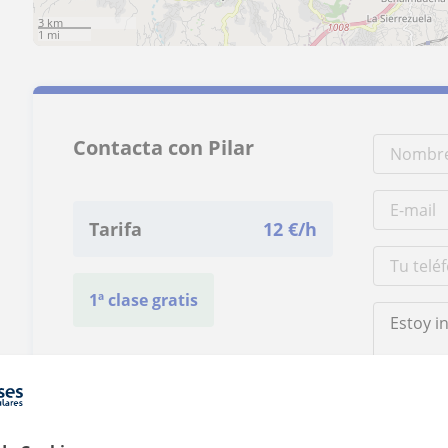
3 km
1 mi
Contacta con Pilar
Tarifa
12
€/h
1ª clase gratis
Al hacer clic