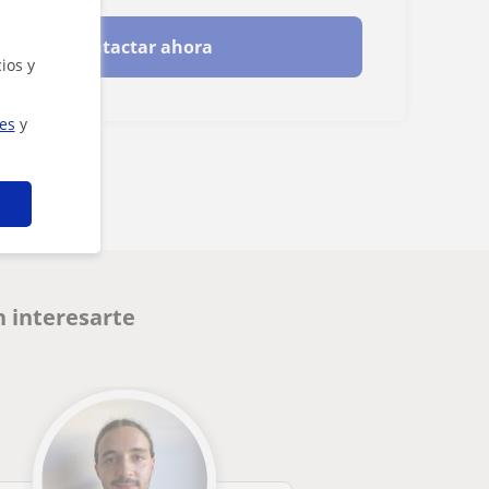
Contactar ahora
ios y
ies
y
 interesarte