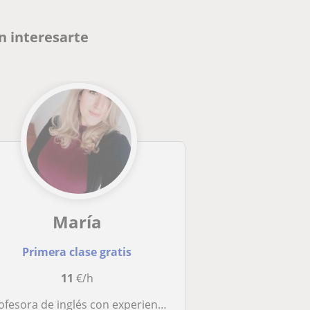
n interesarte
María
Primera clase gratis
11
€/h
ora de inglés con experiencia en varias academias preparando las titulaciones de B1 y B2. Y clases de refuerzo de inglés para la ESO y Bach