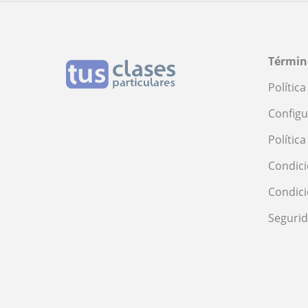
Términ
Polític
Configu
Polític
Condici
Condic
Seguri