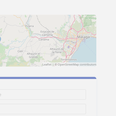
Leaflet
| ©
OpenStreetMap
contributors