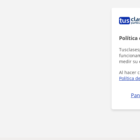
Política
Tusclases
funcionami
medir su 
Al hacer c
Política d
Pan