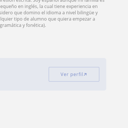
resión escrita. Soy español aunque mi familia es
queño en inglés, la cual tiene experiencia en
sidero que domino el idioma a nivel bilingüe y
alquier tipo de alumno que quiera empezar a
gramática y fonética).
Ver perfil