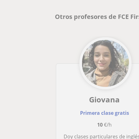
Otros profesores de FCE Fir
Giovana
Primera clase gratis
10
€/h
Doy clases particulares de inglés económicas a personas de todas las edades que quieran mejorar su inglés de una forma diná