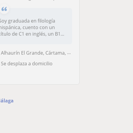
Soy graduada en filología
hispánica, cuento con un
título de C1 en inglés, un B1
en...
Alhaurín El Grande, Cártama, Coín, Alhaurín de la Torre
Se desplaza a domicilio
 Málaga