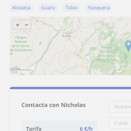
Alozaina
Guaro
Tolox
Yunquera
+
−
10 km
5 mi
Contacta con Nicholas
Tarifa
6
€/h