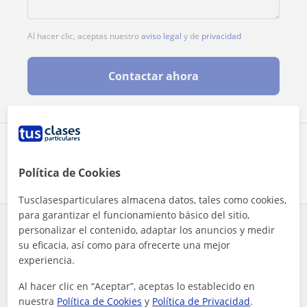
Al hacer clic, aceptas nuestro
aviso legal
y de
privacidad
Contactar ahora
Comparte a este profesor
Política de Cookies
Tusclasesparticulares almacena datos, tales como cookies,
para garantizar el funcionamiento básico del sitio,
personalizar el contenido, adaptar los anuncios y medir
¿Hay algún error en este perfil?
Cuéntanos
su eficacia, así como para ofrecerte una mejor
experiencia.
Tus clases particulares
A domicilio
Matemáticas
Málaga
clases particulares y en grupo de matemáticas, física y quím...
Al hacer clic en “Aceptar”, aceptas lo establecido en
nuestra
Política de Cookies
y
Política de Privacidad
.