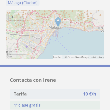
Málaga (Ciudad)
+
−
5 km
3 mi
Leaflet
| ©
OpenStreetMap
contributors
Contacta con Irene
Tarifa
10
€/h
1ª clase gratis