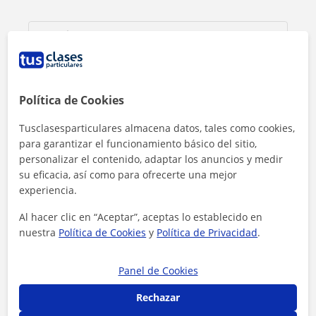
Política de Cookies
Tusclasesparticulares almacena datos, tales como cookies,
para garantizar el funcionamiento básico del sitio,
personalizar el contenido, adaptar los anuncios y medir
su eficacia, así como para ofrecerte una mejor
experiencia.
Al hacer clic en “Aceptar”, aceptas lo establecido en
Al hacer clic, aceptas nuestro
aviso legal
y de
privacidad
nuestra
Política de Cookies
y
Política de Privacidad
.
Contactar ahora
Panel de Cookies
Rechazar