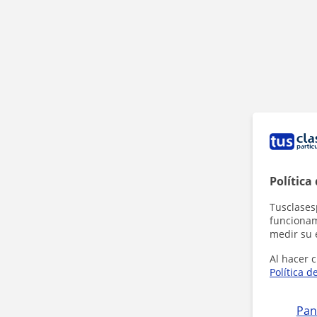
Política
Tusclases
funcionami
medir su 
Al hacer c
Política d
Pan