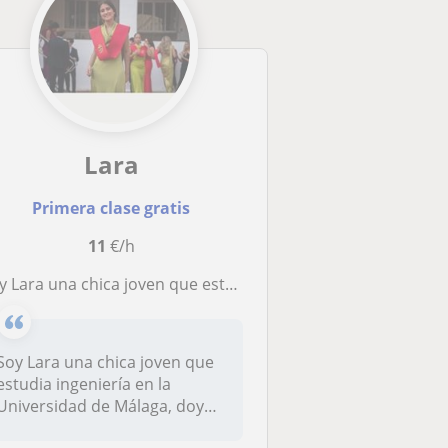
Lara
Primera clase gratis
11
€/h
ra una chica joven que estudia ingeniería en la Universidad de Málaga, doy clases particulares para primaria y secundaria
Soy Lara una chica joven que
estudia ingeniería en la
Universidad de Málaga, doy
cla...