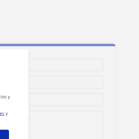
ios y
ies
y