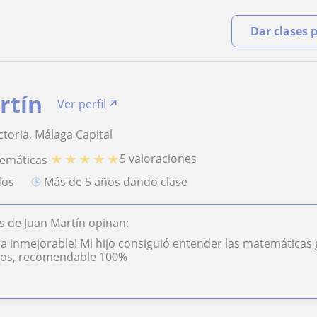
Dar clases 
rtín
Ver perfil
ctoria, Málaga Capital
★
★
★
★
★
5 valoraciones
temáticas
dos
más de 5 años dando clase
 de Juan Martín opinan:
a inmejorable! Mi hijo consiguió entender las matemáticas g
os, recomendable 100%