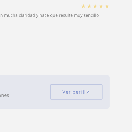
★
★
★
★
★
on mucha claridad y hace que resulte muy sencillo
Ver perfil
iones