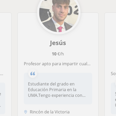
Jesús
10
€/h
Profesor apto para impartir cualquier asignatura nivel primaria
O
Soy La
Estudiante del grado en
Educación Primaria en la
e
UMA.Tengo experiencia con
niños y c...
.
Rincón de la Victoria