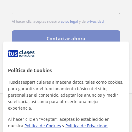
Al hacer clic, aceptas nuestro
aviso legal
y de
privacidad
Contactar ahora
Comparte a este profesor
Política de Cookies
Tusclasesparticulares almacena datos, tales como cookies,
para garantizar el funcionamiento básico del sitio,
personalizar el contenido, adaptar los anuncios y medir
su eficacia, así como para ofrecerte una mejor
¿Hay algún error en este perfil?
Cuéntanos
experiencia.
Al hacer clic en “Aceptar”, aceptas lo establecido en
Tus clases particulares
A domicilio
Primaria
Málaga
nuestra
Política de Cookies
y
Política de Privacidad
.
clases de yoga, yoga prenatal, primaria y español