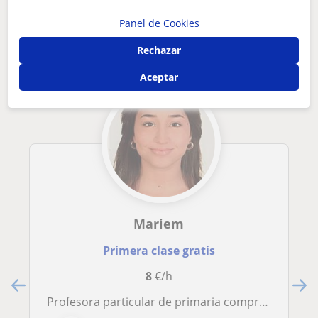
Otros profesores de Primaria en
Panel de Cookies
Estepona que pueden interesarte
Rechazar
Aceptar
Mariem
Primera clase gratis
8
€/h
Profesora particular de primaria comprometida con el éxito académico y personal de tus hijos/as