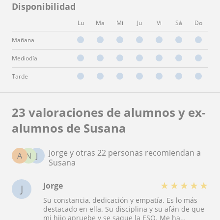
Disponibilidad
Lu
Ma
Mi
Ju
Vi
Sá
Do
Mañana
Mediodía
Tarde
23 valoraciones de alumnos y ex-
alumnos de Susana
Jorge y otras 22 personas recomiendan a
A
N
J
Susana
★
★
★
★
★
Jorge
J
Su constancia, dedicación y empatía. Es lo más
destacado en ella. Su disciplina y su afán de que
mi hijo apruebe y se saque la ESO. Me ha