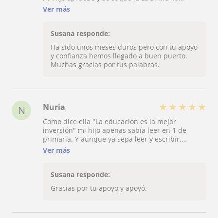
solucionado el problema de que no aprobaba
Ver más
ninguna y ahora ya es posible la posibilidad de
que termine la ESO y este motivado hacer un
Grado Medio. La educación es la mejor inversión.
Susana responde:
No tengo gratitud por tu esfuerzo. Gracias
Ha sido unos meses duros pero con tu apoyo
Susana ojalá te hubiera conocido antes.
y confianza hemos llegado a buen puerto.
Muchas gracias por tus palabras.
★
★
★
★
★
Nuria
N
Como dice ella "La educación es la mejor
inversión" mi hijo apenas sabía leer en 1 de
primaria. Y aunque ya sepa leer y escribir.
Aprobando con buenas notas 2 de primaria. Sigo
Ver más
con ella porque así me aseguró que no vuelva a
fallar. Ya que no me puedo permitir un colegio
privado que es mucho más caro. Y para la
Susana responde:
educación lo mejor es confiar en una
Gracias por tu apoyo y apoyó.
profesional.Gracias Susana por tu paciencia y
dedicación.