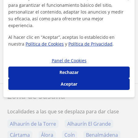
para garantizar el funcionamiento básico del sitio,
personalizar el contenido, adaptar los anuncios y medir
su eficacia, así como para ofrecerte una mejor
experiencia.
¿Quieres saber más de Susana?
Al hacer clic en “Aceptar”, aceptas lo establecido en
Datos verificados
nuestra
Política de Cookies
y
Política de Privacidad
.
★
★
★
★
★
23 valoraciones
Ver perfil
Panel de Cookies
Rechazar
Aceptar
Zona de Susana
Localidades a las que se desplaza para dar clase
Alhaurín de la Torre
Alhaurín El Grande
Cártama
Álora
Coín
Benalmádena