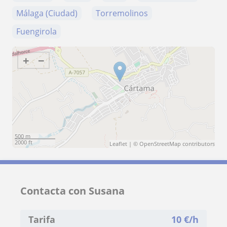
Málaga (Ciudad)
Torremolinos
Fuengirola
+
−
500 m
2000 ft
Leaflet
| ©
OpenStreetMap
contributors
Contacta con Susana
Tarifa
10
€/h