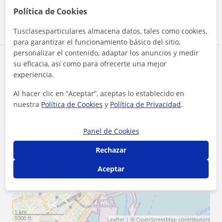
Ver perfil
Política de Cookies
Tusclasesparticulares almacena datos, tales como cookies,
para garantizar el funcionamiento básico del sitio,
personalizar el contenido, adaptar los anuncios y medir
Zona de Enrique
su eficacia, así como para ofrecerte una mejor
experiencia.
Localidades a las que se desplaza para dar clase
Al hacer clic en “Aceptar”, aceptas lo establecido en
nuestra
Política de Cookies
y
Política de Privacidad
.
Málaga (Ciudad)
Panel de Cookies
+
−
Rechazar
Aceptar
1 km
5000 ft
Leaflet
| ©
OpenStreetMap
contributors