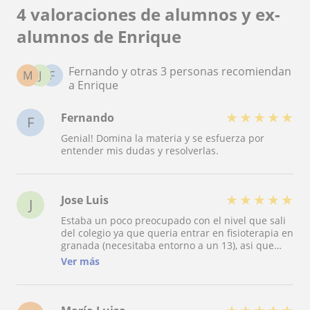
4 valoraciones de alumnos y ex-
alumnos de Enrique
Fernando y otras 3 personas recomiendan
M
J
F
a Enrique
★
★
★
★
★
Fernando
F
Genial! Domina la materia y se esfuerza por
entender mis dudas y resolverlas.
★
★
★
★
★
Jose Luis
J
Estaba un poco preocupado con el nivel que sali
del colegio ya que queria entrar en fisioterapia en
granada (necesitaba entorno a un 13), asi que
estuve preparandome con Kike. La mejor decision
Ver más
que he tomado. Muchas gracias Kike !!