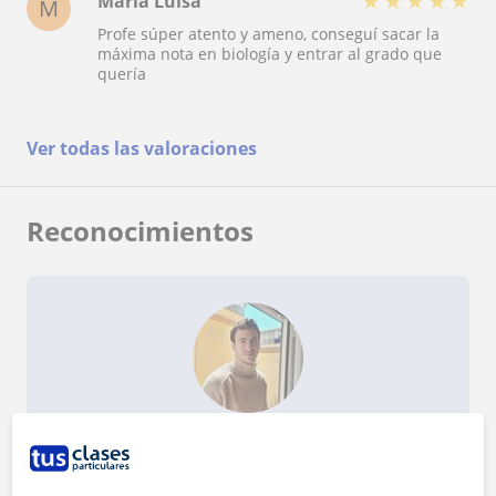
★
★
★
★
★
María Luisa
M
Profe súper atento y ameno, conseguí sacar la
máxima nota en biología y entrar al grado que
quería
Ver todas las valoraciones
Reconocimientos
¿Quieres saber más de Enrique?
Datos verificados
★
★
★
★
★
4 valoraciones