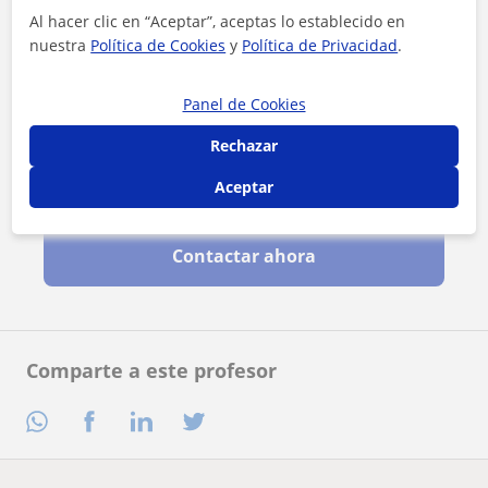
Al hacer clic en “Aceptar”, aceptas lo establecido en
nuestra
Política de Cookies
y
Política de Privacidad
.
Panel de Cookies
Rechazar
Aceptar
Al hacer clic, aceptas nuestro
aviso legal
y de
privacidad
Contactar ahora
Comparte a este profesor