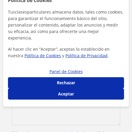
Contacta con Alfonso Pérez
Política de Cookies
Tusclasesparticulares almacena datos, tales como cookies,
Tarifa
8
€/h
para garantizar el funcionamiento básico del sitio,
personalizar el contenido, adaptar los anuncios y medir
1ª clase gratis
su eficacia, así como para ofrecerte una mejor
experiencia.
Al hacer clic en “Aceptar”, aceptas lo establecido en
nuestra
Política de Cookies
y
Política de Privacidad
.
Panel de Cookies
Rechazar
Aceptar