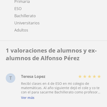
Primaria
ESO
Bachillerato
Universitarios
Adultos
1 valoraciones de alumnos y ex-
alumnos de Alfonso Pérez
★
★
★
★
★
Teresa Lopez
T
Recibí clases en 4 de ESO en mi colegio de
matemáticas. Al año siguiente dejó el cole y co te
con el para sacarme Bachillerato como profesor
particular. Simpático, puntual y muy eficiente. Un
Ver más
gran profesor.