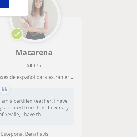
Macarena
50
€/h
ses de español para extranjeros con posibilidad de grupos pequeños o individuales
I am a certified teacher, I have
graduated from the University
of Seville, I have th...
Estepona, Benahavís