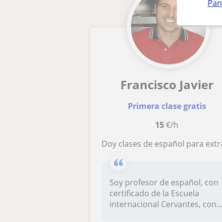
Pan
Francisco Javier
Primera clase gratis
15
€/h
Doy clases de español para extranjeros, económicas y amenas, utilizando el juego para que aprendas casi sin esfu
Soy profesor de español, con
certificado de la Escuela
internacional Cervantes, con..