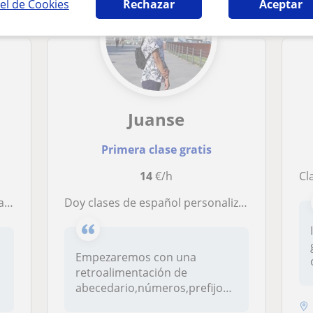
el de Cookies
Rechazar
Aceptar
Juanse
Primera clase gratis
14
€/h
Cla
erzo
Doy clases de español personalizado con con temas que lleven a una conversación fluida y agradable , tomar una bebida mientras conversamos y te explico cómo hablarlo de manera de fluida ,escuchando música ,visitando lugares latinos , presentado te persona
Empezaremos con una
retroalimentación de
.
abecedario,números,prefijos
,oraciones y le...