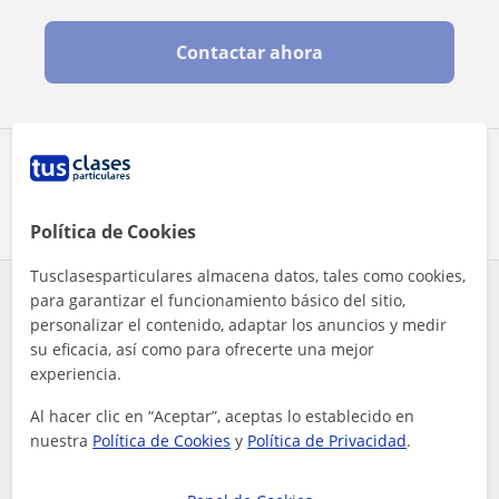
Contactar ahora
Comparte a este profesor
Política de Cookies
Tusclasesparticulares almacena datos, tales como cookies,
para garantizar el funcionamiento básico del sitio,
¿Hay algún error en este perfil?
Cuéntanos
personalizar el contenido, adaptar los anuncios y medir
su eficacia, así como para ofrecerte una mejor
Tus clases particulares
A domicilio
Primaria
Málaga
experiencia.
estoy estudiando un grado superior de educación infantil, me...
Al hacer clic en “Aceptar”, aceptas lo establecido en
Otros profesores de Primaria en Cártama
nuestra
Política de Cookies
y
Política de Privacidad
.
que pueden interesarte