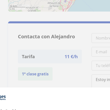
10 km
5 mi
Contacta con Alejandro
Tarifa
11
€/h
1ª clase gratis
Al hacer clic