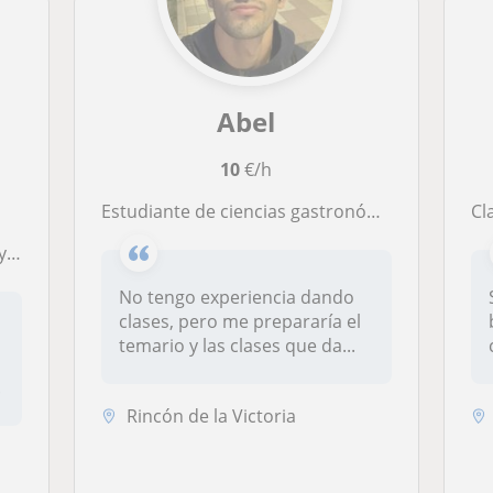
Abel
10
€/h
Estudiante de ciencias gastronómicas y gestión hotelera. Me gusta mucho la química y podría impartirla hasta segundo de bachiller
Cl
SO
No tengo experiencia dando
clases, pero me prepararía el
temario y las clases que da...
.
Rincón de la Victoria