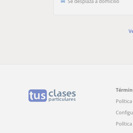
Se desplaza a domicilio
V
Términ
Polític
Configu
Polític