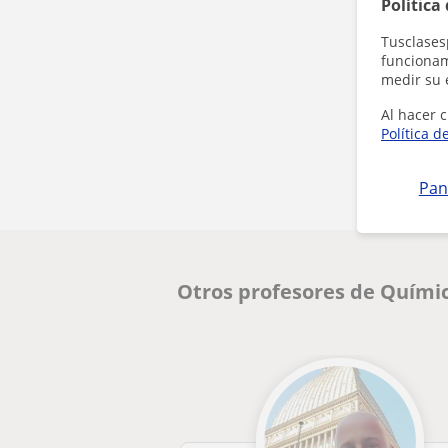
Política
Tusclases
funcionami
medir su 
Al hacer c
Política d
Pan
Otros profesores de Químic