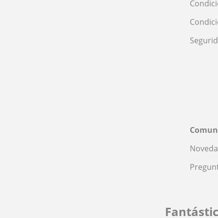
Condici
Condic
Seguri
Comun
Noveda
Pregunt
Fantásti