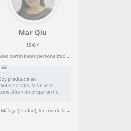
Mar Qiu
15
€/h
ases particulares personalizadas de biología o química
Soy graduada en
biotecnología. Mis clases
consistirán en prepararme
previamente el t...
Málaga (Ciudad), Rincón de la Victoria, Totalán