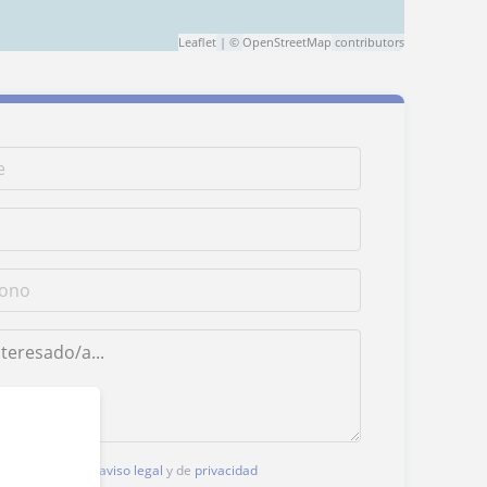
Leaflet
| ©
OpenStreetMap
contributors
, aceptas nuestro
aviso legal
y de
privacidad