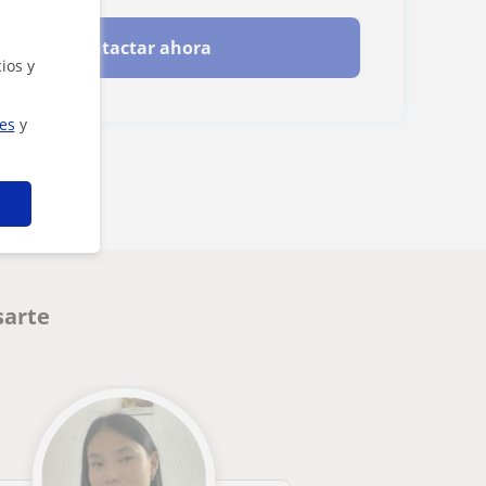
Contactar ahora
ios y
ies
y
sarte