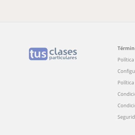
Términ
Polític
Configu
Polític
Condici
Condic
Seguri