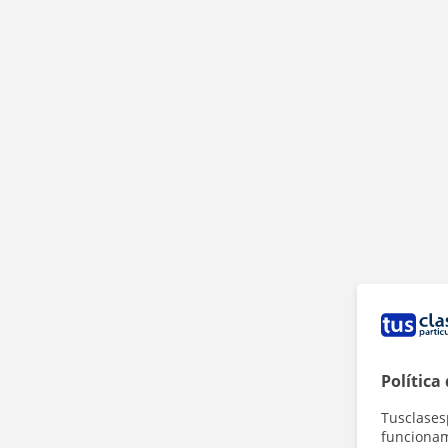
Política
Tusclases
funcionami