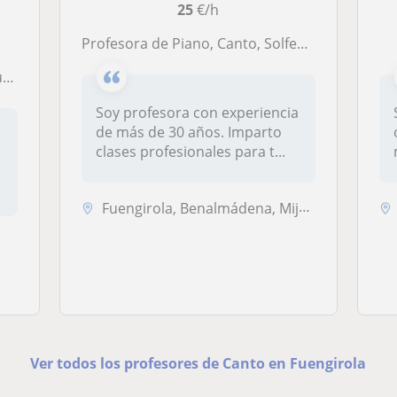
25
€/h
Profesora de Piano, Canto, Solfeo, Lenguaje Musical, Historia de la Música y Teoría de la Música
o
Soy profesora con experiencia
de más de 30 años. Imparto
clases profesionales para t...
Fuengirola, Benalmádena, Mijas, Marbella, Torremolinos
Ver todos los profesores de Canto en Fuengirola