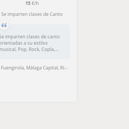
15
€/h
Se imparten clases de Canto
Se imparten clases de canto
orientadas a su estilos
musical, Pop, Rock, Copla,
etc.....
Fuengirola, Málaga Capital, Rincón de la Victoria, Torremolinos, Total...