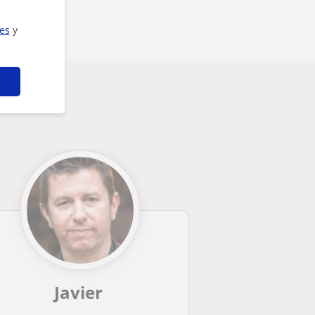
ies
y
Javier