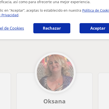
¿Hay algún error en este perfil?
Cuéntanos
eficacia, así como para ofrecerte una mejor experiencia.
lic en “Aceptar”, aceptas lo establecido en nuestra
Política de Cook
e Privacidad
.
el de Cookies
Rechazar
Aceptar
en Fuengirola que pueden interesarte
Oksana