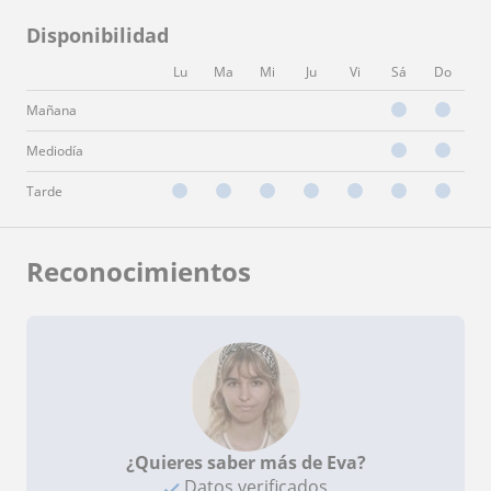
Disponibilidad
Lu
Ma
Mi
Ju
Vi
Sá
Do
Mañana
Mediodía
Tarde
Reconocimientos
¿Quieres saber más de Eva?
Datos verificados