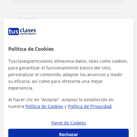
Política de Cookies
Tusclasesparticulares almacena datos, tales como cookies,
para garantizar el funcionamiento básico del sitio,
personalizar el contenido, adaptar los anuncios y medir
su eficacia, así como para ofrecerte una mejor
experiencia.
Al hacer clic en “Aceptar”, aceptas lo establecido en
Al hacer clic, aceptas nuestro
aviso legal
y de
privacidad
nuestra
Política de Cookies
y
Política de Privacidad
.
Contactar ahora
Panel de Cookies
Rechazar